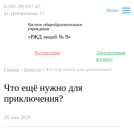
8 (301-38) 93-7-47
,
Меню
ул. Центральная, 17
Частное общеобразовательное
учреждение
«РЖД лицей № 9»
Расписание
Электронный
журнал
Главная
»
Новости
»
Что ещё нужно для приключения?
Что ещё нужно для
приключения?
20 мая 2026